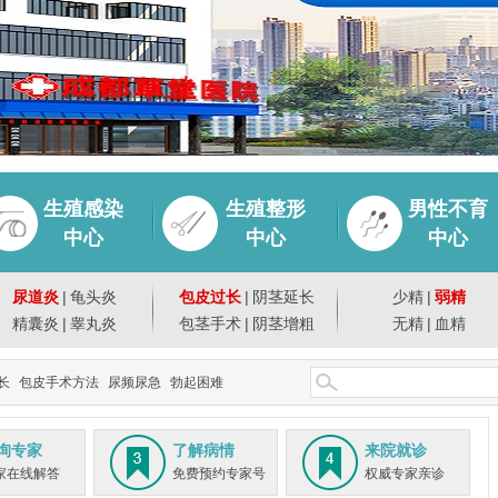
生殖感染
生殖整形
男性不育
中心
中心
中心
尿道炎
|
龟头炎
包皮过长
|
阴茎延长
少精
|
弱精
精囊炎
|
睾丸炎
包茎手术
|
阴茎增粗
无精
|
血精
长
包皮手术方法
尿频尿急
勃起困难
询专家
了解病情
来院就诊
家在线解答
免费预约专家号
权威专家亲诊