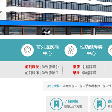
前列腺疾病
性功能障碍
中心
中心
前列腺炎
|
前列腺囊肿
阳痿
|
射精障碍
前列腺痛
|
前列腺增生
早泄
|
勃起障碍
热门搜索：
成都割包皮
包皮手术哪家好
包皮过
了解病情
咨
获取治疗方案
专